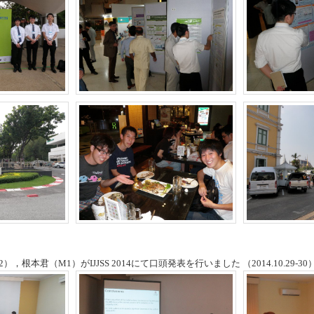
根本君（M1）がIJJSS 2014にて口頭発表を行いました （2014.10.29-30