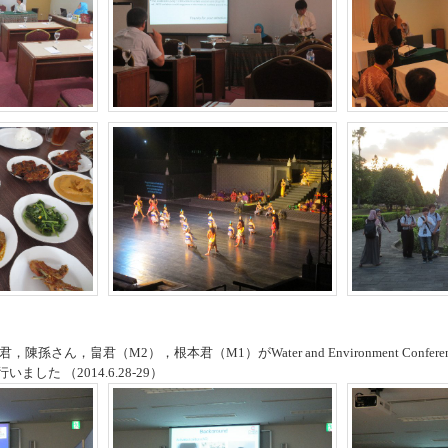
さん，畠君（M2），根本君（M1）がWater and Environment Conference 
した （2014.6.28-29）