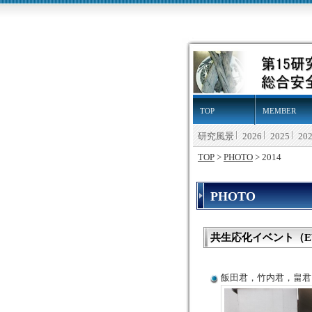
TOP
MEMBER
研究風景
2026
2025
20
TOP
>
PHOTO
> 2014
PHOTO
共生応化イベント（EVENT o
飯田君，竹内君，畠君（M