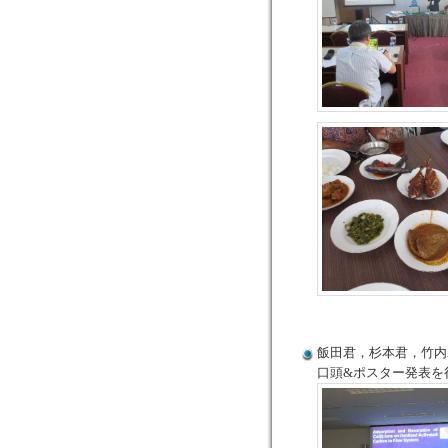
飯田君，杉本君，竹内君，陳孫
口頭&ポスター発表を行いま