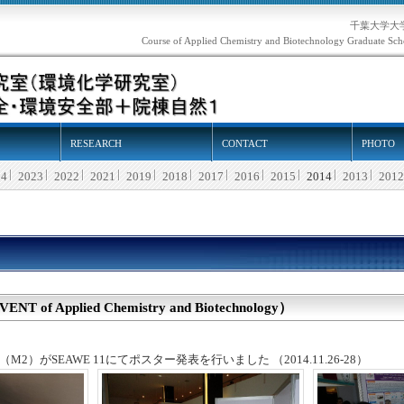
千葉大学大
Course of Applied Chemistry and Biotechnology Graduate Scho
RESEARCH
CONTACT
PHOTO
24
2023
2022
2021
2019
2018
2017
2016
2015
2014
2013
2012
f Applied Chemistry and Biotechnology）
2）がSEAWE 11にてポスター発表を行いました （2014.11.26-28）