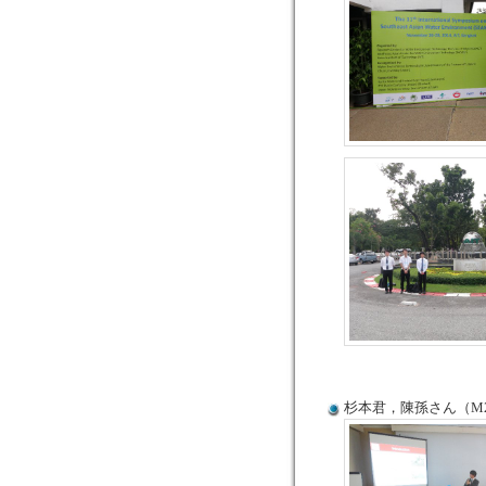
杉本君，陳孫さん（M2），