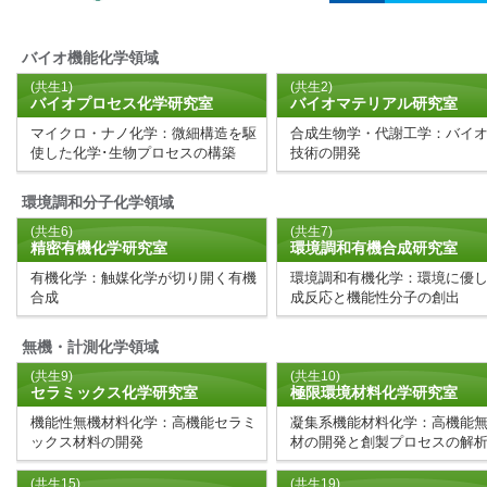
2025.12.18
第18研の卒業生が受賞しま
2025.11.28
東洋合成株式会社様との懇
バイオ機能化学領域
2025.11.27
第3研と第18研の学生が受
(共生1)
(共生2)
バイオプロセス化学研究室
バイオマテリアル研究室
2025.11.21
バイオプロセス化学研究室（
マイクロ・ナノ化学：微細構造を駆
合成生物学・代謝工学：バイ
使した化学･生物プロセスの構築
技術の開発
ました。
2025.11.14
第1研と第2研の学生が受賞
環境調和分子化学領域
(共生6)
(共生7)
2025.10.30
実践的キャリア学習セミナー
精密有機化学研究室
環境調和有機合成研究室
有機化学：触媒化学が切り開く有機
環境調和有機化学：環境に優
2025.10.29
第8研と第18研の学生が受
合成
成反応と機能性分子の創出
2025.10.29
環境化学研究室（第15研究
無機・計測化学領域
ールプロジェクトが新聞で
(共生9)
(共生10)
セラミックス化学研究室
極限環境材料化学研究室
2025.10.18
分子集合体化学研究室（第1
機能性無機材料化学：高機能セラミ
凝集系機能材料化学：高機能
た。
ックス材料の開発
材の開発と創製プロセスの解
2025.10.15
第11研究室の研究成果がプ
(共生15)
(共生19)