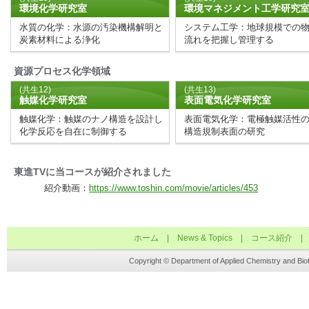
環境化学研究室
環境マネジメント工学研究
2025.10.6
バイオプロセス化学研究室（
水質の化学：水源の汚染機構解明と
システム工学：地球規模での
ました。
炭素材料による浄化
流れを把握し管理する
2025.10.2
千葉大学 工学部入学相談会（
資源プロセス化学領域
ともご参加ください！
(共生12)
(共生13)
触媒化学研究室
表面電気化学研究室
2025.9.23
ソフト材料化学研究室（第3
触媒化学：触媒のナノ構造を設計し
表面電気化学：電極触媒活性
た。
化学反応を自在に制御する
構造規制表面の研究
2025.9.18
バイオプロセス化学研究室（
ました。
東進TVに当コースが紹介されました
紹介動画：
https://www.toshin.com/movie/articles/453
2025.9.11
ソフト材料化学研究室（第3
た。
ホーム
|
News & Topics
|
コース紹介
2025.9.11
分子集合体化学研究室（第1
た。
Copyright © Department of Applied Chemistry and Biote
2025.9.10
祝・準優勝
：資源反応工学研
インカレで大健闘！！